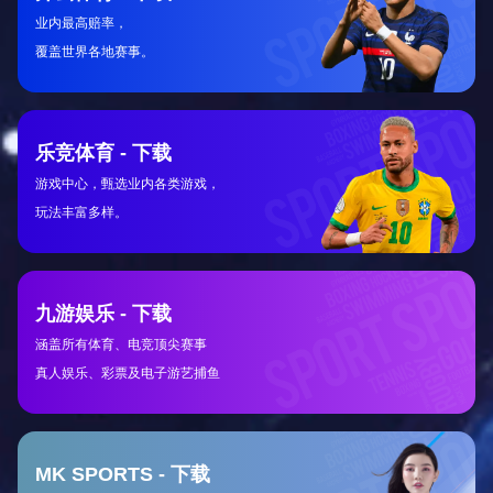
NBA总决赛前瞻：新生代力量挑战传统
豪门
丹佛掘金与波士顿凯尔特人会师总决赛，约基奇与塔图
姆的MVP级对决备受期待。专家从阵容深度、教练博
弈与主场优势等多维度进行深度解析，预测这将是一场
攻防节奏极快的系列赛。
2023-10-26
阅读 3.1万