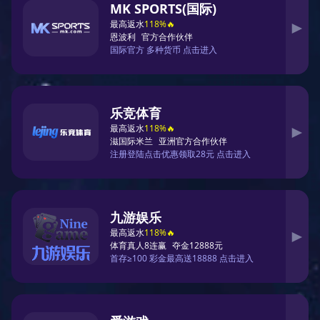
2 - 1
⚽ 65' | 78' - 41'
热门赛事资讯